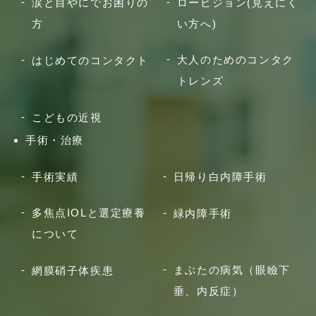
涙と目やにでお困りの
ロービジョン(見えにく
方
い方へ)
大人のためのコンタク
はじめてのコンタクト
トレンズ
こどもの近視
手術・治療
手術実績
日帰り白内障手術
多焦点IOLと選定療養
緑内障手術
について
まぶたの病気（眼瞼下
網膜硝子体疾患
垂、内反症）