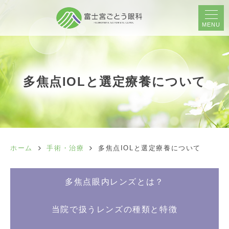
MENU
多焦点IOLと選定療養について
ホーム
手術・治療
多焦点IOLと選定療養について
多焦点眼内レンズとは？
当院で扱うレンズの種類と特徴